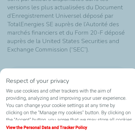
versions les plus actualisées du Document
d’Enregistrement Universel déposé par
TotalEnergies SE auprès de l’Autorité des
marchés financiers et du Form 20-F déposé
auprès de la United States Securities and
Exchange Commission (“SEC”).
Published on 09/01/2025
Respect of your privacy
1 min
reading time
We use cookies and other trackers with the aim of
providing, analyzing and improving your user experience.
You can change your cookie settings at any time by
clicking on the "Manage my cookies" button. By clicking on
the "Accept" button, you agree that we may store all cookies
on your device. If you click on "Decline", only the technical
View the Personal Data and Tracker Policy
General Terms and Conditions of Use (GTCU)
cookies required for the site to function correctly will be