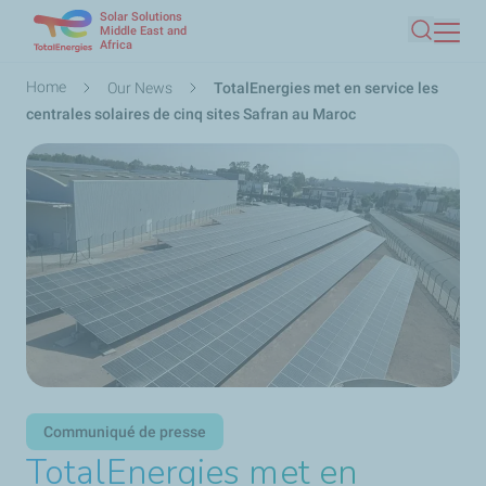
Solar Solutions
Skip
Middle East and
Africa
Search
to
main
Breadcrumb
Home
Our News
TotalEnergies met en service les
content
centrales solaires de cinq sites Safran au Maroc
Communiqué de presse
TotalEnergies met en